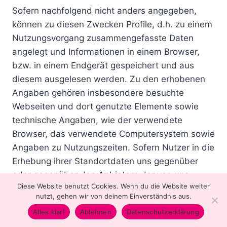
Sofern nachfolgend nicht anders angegeben,
können zu diesen Zwecken Profile, d.h. zu einem
Nutzungsvorgang zusammengefasste Daten
angelegt und Informationen in einem Browser,
bzw. in einem Endgerät gespeichert und aus
diesem ausgelesen werden. Zu den erhobenen
Angaben gehören insbesondere besuchte
Webseiten und dort genutzte Elemente sowie
technische Angaben, wie der verwendete
Browser, das verwendete Computersystem sowie
Angaben zu Nutzungszeiten. Sofern Nutzer in die
Erhebung ihrer Standortdaten uns gegenüber
oder gegenüber den Anbietern der von uns
Diese Website benutzt Cookies. Wenn du die Website weiter
eingesetzten Dienste einverstanden erklärt
nutzt, gehen wir von deinem Einverständnis aus.
haben, können auch Standortdaten verarbeitet
Alles klar!
Ablehnen
Datenschutzerklärung
werden.